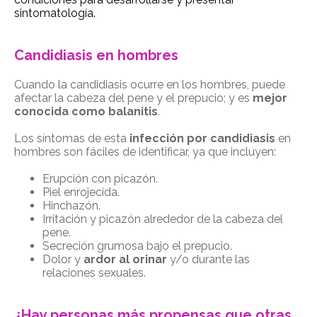
sintomatología.
Candidiasis en hombres
Cuando la candidiasis ocurre en los hombres, puede
afectar la cabeza del pene y el prepucio; y es
mejor
conocida como balanitis
.
Los síntomas de esta
infección por candidiasis
en
hombres son fáciles de identificar, ya que incluyen:
Erupci
ó
n con picaz
ón.
Piel enrojecida.
Hinchazón.
Irritación y picazón alrededor de la cabeza del
pene.
Secreción grumosa bajo el prepucio.
Dolor y
ardor al orinar
y/o durante las
relaciones sexuales.
¿Hay personas más propensas que otras