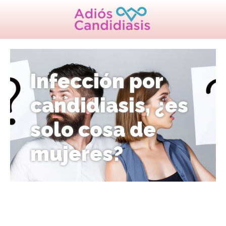
Infección por
candidiasis, ¿es
solo cosa de
mujeres?