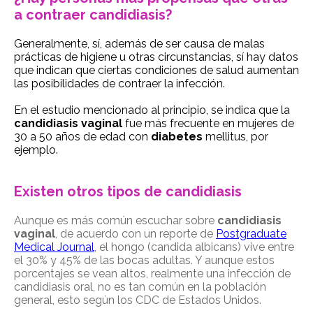
a contraer candidiasis?
Generalmente, sí, además de ser
causa de malas
prácticas de higiene u otras circunstancias
, sí hay datos
que indican que ciertas condiciones de salud aumentan
las posibilidades de contraer la infección.
En el estudio mencionado al principio, se indica que
la
candidiasis vaginal
fue
má
s frecuente en mujeres de
30 a 50 años de edad con
diabetes
mellitus, por
ejemplo
.
Existen otros tipos de candidiasis
Aunque es más común escuchar sobre
candidiasis
vaginal
, de acuerdo con un reporte de
Postgraduate
Medical Journal
, el hongo (candida albicans) vive entre
el 30% y 45% de las bocas adultas. Y aunque estos
porcentajes se vean altos, realmente una infecció
n
de
candidiasis oral,
no es tan
com
ú
n en la población
general, esto
seg
ún
los
CDC de Estados Unidos.