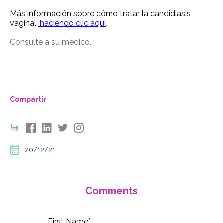
Más información sobre cómo tratar la candidiasis
vaginal,
haciendo clic aquí
.
Consult
e
a
s
u m
é
dico.
Compartir
20/12/21
Comments
First Name
*