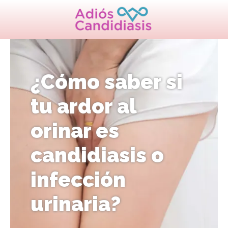
¿Cómo saber si
tu ardor al
orinar es
candidiasis o
infección
urinaria?