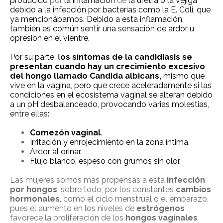
producido
por
la inflamación
de
la uretra o la vejiga
debido a la infección por bacterias como la E. Coli, que
ya mencionábamos. Debido a esta inflamación,
también es común sentir una sensación de ardor u
opresión en el vientre.
Por su parte,
l
os síntomas de la candidiasis se
presentan cuando hay un crecimiento excesivo
del hongo llamado C
andida
albicans,
mismo que
vive en la vagina, pero que crece aceleradamente si las
condiciones en el ecosistema vaginal se alteran debido
a un pH desbalanceado, provocando varias molestias,
entre ellas:
Comezón vaginal
.
Irritación y enrojecimiento en la zona íntima.
Ardor al orinar.
Flujo blanco, espeso con grumos sin olor.
Las mujeres somos más propensas a esta
infección
por hongos
, sobre todo, por los constantes
cambios
hormonales
, como el ciclo menstrual o el embarazo,
pues el aumento en los niveles de
estrógenos
favorece la proliferación de los
hongos vaginales