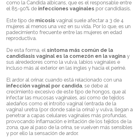
como la Candida albicans, que es el responsable entre
el 85-90% de
infecciones vaginales
por candidiasis.
Este tipo de
micosis
vaginal suele afectar a 3 de 4
mujeres al menos una vez en su vida. Por lo que, es un
padecimiento frecuente entre las mujeres en edad
reproductiva.
De esta forma, el
sí
ntoma m
á
s com
ú
n de
la
candidiasis vaginal es
la comezón en la vagina
y
sus alrededores como la vulva, labios vaginales e
incluso más al exterior en las ingles y hacia el periné.
El ardor al orinar, cuando está relacionado con una
infección vaginal por candida
, se debe al
crecimiento excesivo de este tipo de hongos, que al
infectar las mucosas vaginales, así como de tejidos
aledaños como el introito vaginal (entrada de la
vagina) uretra (por donde sale la orina) y vulva, llegan a
penetrar a capas celulares vaginales más profundas,
provocando inflamación e irritación de los tejidos de la
zona, que al paso de la orina, se vuelven más sensibles
y por ello la sensación de ardor.