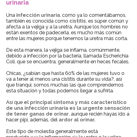
urinaria
Una
infección urinaria
, como ya lo comentábamos,
tambi
é
n
es conocida como
cistitis
,
es súper
com
ú
n y
afecta a la vejiga y a la uretra. Aunque los hombres no
están exentos de padecerla, es mucho más común
entre las mujeres porque tenemos la uretra m
á
s corta.
De esta manera, la
vejiga
se inflama, comúnmente,
debido a infección por la
bacteria, llamada
Escherichia
Coli
. que se encuentra, generalmente en heces fecales.
Chicas, ¿sabían que hasta 60% de las mujeres tuvo o
va a tener al menos una cistitis durante su vida?, así
que tranqui, somos muchas las que comprendemos
esta situación y todas podemos llegar a sufrirla.
Así que
el principal síntoma y más característico
de una infección urinaria es la urgente sensación
de tener ganas de orinar
, aunque recién hayas ido a
hacer pipí, además, del
ardor al orinar.
Este tipo de molestia generalmente está