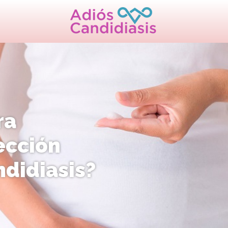
ra
fección
ndidiasis?