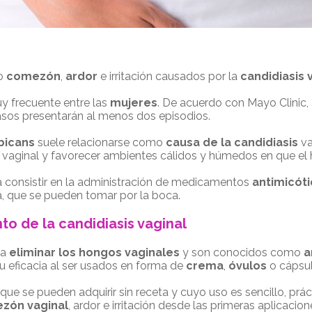
mo
comezón
,
ardor
e irritación causados por la
candidiasis 
y frecuente entre las
mujeres
. De acuerdo con Mayo Clinic,
sos presentarán al menos dos episodios.
bicans
suele relacionarse como
causa de la candidiasis
va
pH vaginal y favorecer ambientes cálidos y húmedos en que el h
 consistir en la administración de medicamentos
antimicót
sea, que se pueden tomar por la boca.
to de la candidiasis vaginal
 a
eliminar los hongos vaginales
y son conocidos como
a
 eficacia al ser usados en forma de
crema
,
óvulos
o cápsul
 que se pueden adquirir sin receta y cuyo uso es sencillo, pr
zón vaginal
,
ardor e irritación desde las primeras aplicacion