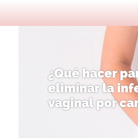
¿Qué hacer pa
eliminar la in
vaginal por ca